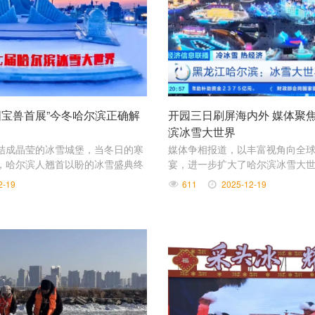
 国宝兽首展”今冬哈尔滨正确解
开园三日刷屏海内外 媒体聚
滨冰雪大世界
凝结成晶莹的冰雪城堡，当冬日的寒
媒体争相报道，以丰富视角向全
，哈尔滨人翘首以盼的冰雪盛典终
宴，进一步扩大了哈尔滨冰雪大
7日，第二十七届哈尔滨冰雪大世界
影响力，让中国冰雪文旅魅力持
2-19
611
2025-12-19