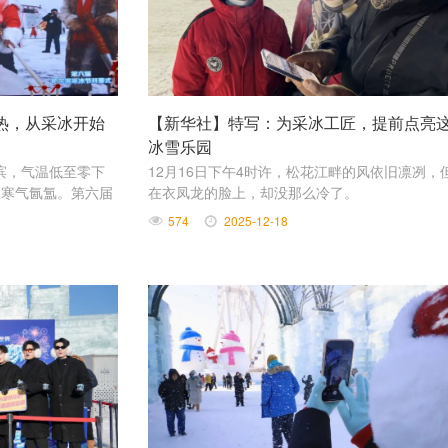
火热，从采冰开始
【新华社】特写：为采冰工匠，提前点亮
冰雪乐园
尔滨，气温低至零下
12月16日下午4时许，松花江畔的风依旧凛冽，
，寒气氤氲。第六届
在衣凤龙的脸上，却没那么冷了。
具民俗特色的古老仪
574
2025-12-18
。