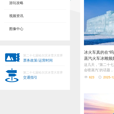
游玩攻略
视频资讯
图像中心
冰火车真的在“呜
第二十七届哈尔滨冰雪大世界
蒸汽火车冰雕频
票务政策/运营时间
这几天，“第二十
会喷蒸汽”的话题
第二十七届哈尔滨冰雪大世界
呼“AI画面和现实
623
2025-1
交通指引
又多了一个”。