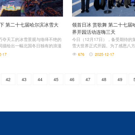
天下 第二十七届哈尔滨冰雪大
领首日冰 赏歌舞 第二十七届
界开园活动连嗨三天
巧夺天工的冰雪景观与络绎不绝的
今日（12月17日），备受期待的
同描绘出一幅北国冬日独有的浪漫
雪大世界正式开园。为了感恩八
 童话世界”的主题在热闹欢腾的氛
待，哈尔滨冰雪大世界精心筹备
2-17
676
2025-12-17
为媒、以雪为礼，与游客共赴这
42
43
44
45
46
47
48
49