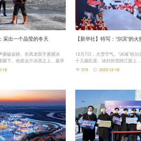
：采出一个晶莹的冬天
【新华社】特写：“尔滨”的
击声撕破寂静。衣凤龙双手紧握冰
12月7日，大雪节气。“冰城”哈
重砸下。他是这片冰原之上，最早
十几摄氏度。冰封的宽阔江面上
一。
哈尔滨采冰节应声启幕，这场独
2-18
579
2025-12-18
式，拉开了今冬文旅盛宴的序曲