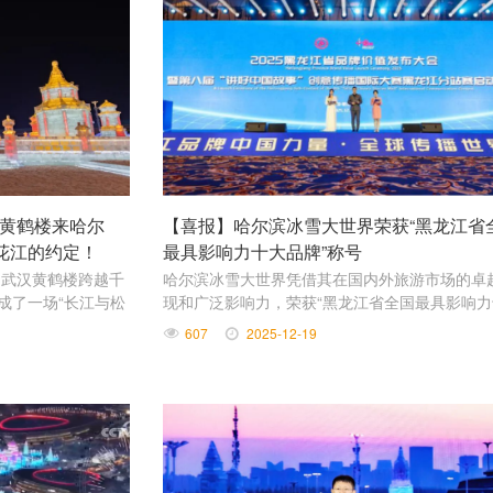
黄鹤楼来哈尔
【喜报】哈尔滨冰雪大世界荣获“黑龙江省
花江的约定！
最具影响力十大品牌”称号
。武汉黄鹤楼跨越千
哈尔滨冰雪大世界凭借其在国内外旅游市场的卓
成了一场“长江与松
现和广泛影响力，荣获“黑龙江省全国最具影响
品牌”称号，并成功上榜2025年黑龙江省品牌价
607
2025-12-19
价信息榜单——旅游目的地（区域）品牌，且稳
首。