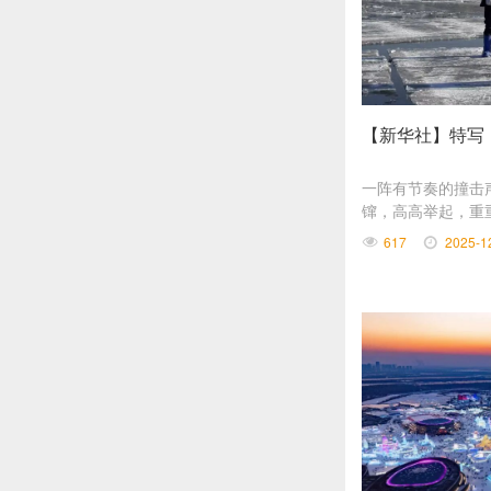
【新华社】特写
​一阵有节奏的撞
镩，高高举起，重
唤醒松花江的人之
617
2025-1