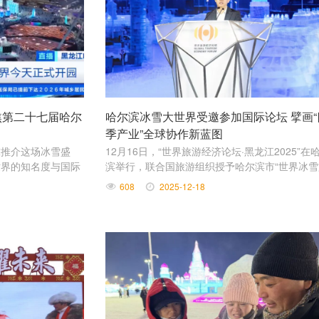
焦第二十七届哈尔
哈尔滨冰雪大世界受邀参加国际论坛 擘画“
季产业”全球协作新蓝图
球推介这场冰雪盛
12月16日，“世界旅游经济论坛·黑龙江2025”在
世界的知名度与国际
滨举行，联合国旅游组织授予哈尔滨市“世界冰
续走向世界。
卓越城市”。
608
2025-12-18