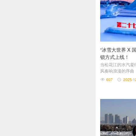
“冰雪大世界 X
锁方式上线！
​当松花江的水汽
风奏响浪漫的序曲
于要来了！12月1
607
2025-1
正式开园！