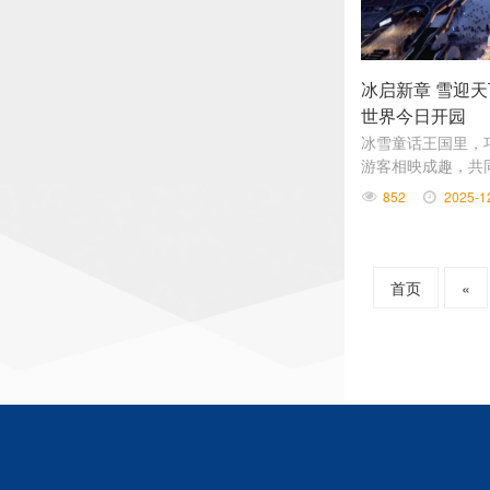
冰启新章 雪迎
世界今日开园
冰雪童话王国里，
游客相映成趣，共
画卷，让“冰天雪地
852
2025-1
围中愈发鲜明。
首页
«