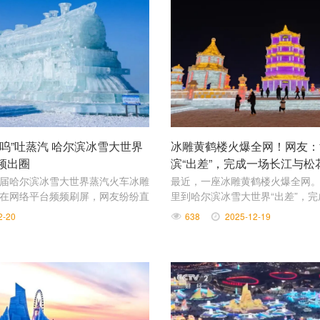
呜”吐蒸汽 哈尔滨冰雪大世界
冰雕黄鹤楼火爆全网！网友：
频出圈
滨“出差”，完成一场长江与松
七届哈尔滨冰雪大世界蒸汽火车冰雕
最近，一座冰雕黄鹤楼火爆全网
，在网络平台频频刷屏，网友纷纷直
里到哈尔滨冰雪大世界“出差”，完
场景傻傻分不清”“打卡哈尔滨的理由
花江的约定”。
2-20
638
2025-12-19