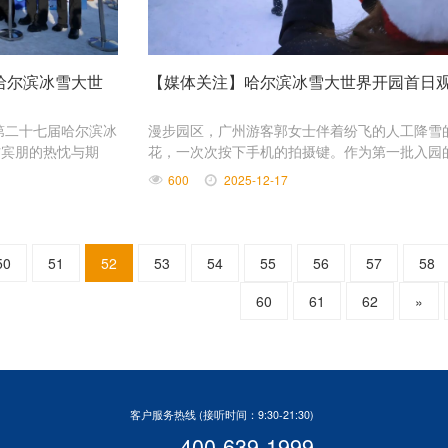
哈尔滨冰雪大世
【媒体关注】哈尔滨冰雪大世界开园首日
第二十七届哈尔滨冰
漫步园区，广州游客郭女士伴着纷飞的人工降雪
方宾朋的热忱与期
花，一次次按下手机的拍摄键。作为第一批入园
系列特色活动，以冰
客，她在以老哈尔滨火车站为蓝本的园区大门前
600
2025-12-17
场北国的冬日狂欢。
连。
50
51
52
53
54
55
56
57
58
60
61
62
»
客户服务热线 (接听时间：9:30-21:30)
400-639-1999