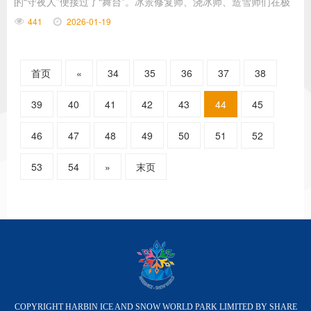
的“守夜人”便接过了“舞台”。冰景修复师、浇冰师、造雪师们在极
寒中默默劳作，用坚守与匠心为冰雪延续光彩，他们的故事，是比
441
2026-01-19
冰雕更让人心动的温暖篇章。
首页
«
34
35
36
37
38
39
40
41
42
43
44
45
46
47
48
49
50
51
52
53
54
»
末页
COPYRIGHT HARBIN ICE AND SNOW WORLD PARK LIMITED BY SHARE