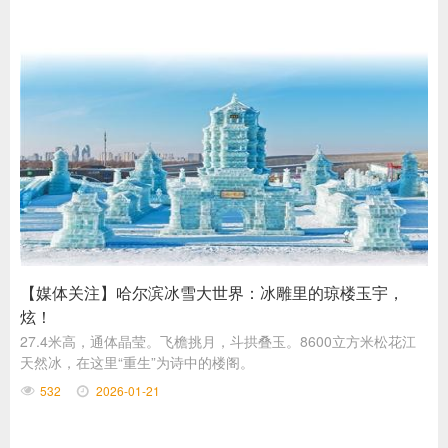
【媒体关注】哈尔滨冰雪大世界：冰雕里的琼楼玉宇，
炫！
27.4米高，通体晶莹。飞檐挑月，斗拱叠玉。8600立方米松花江
天然冰，在这里“重生”为诗中的楼阁。
532
2026-01-21