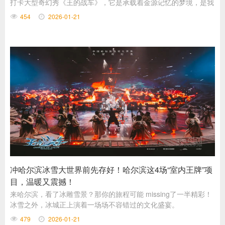
打卡大型奇幻秀《王的战车》，它是承载着金源记忆的梦境，是我
们暂时卸下现实疲惫、沉浸于文化魅力的精神家园。
454
2026-01-21
冲哈尔滨冰雪大世界前先存好！哈尔滨这4场“室内王牌”项
目，温暖又震撼！
来哈尔滨，看了冰雕雪景？那你的旅程可能 missing了一半精彩！
冰雪之外，冰城正上演着一场场不容错过的文化盛宴。
479
2026-01-21