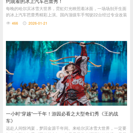
约观看的冰上汽车芭蕾秀！
每晚的哈尔滨冰雪大世界，霓虹灯光映照着冰面，一场场别开生面
的冰上汽车芭蕾秀精彩上演。国内顶级车手驾驶22台经过专业改装
的表演车辆，在冰天雪地里挑战极限，为游客献上冰雪竞技的震撼
466
2026-01-21
表演。
一小时“穿越”一千年！游园必看之大型奇幻秀《王的战
车》
远赴人间惊鸿宴，梦回金源千年间。来哈尔滨冰雪大世界，一定要