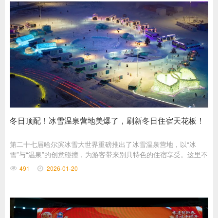
冬日顶配！冰雪温泉营地美爆了，刷新冬日住宿天花板！
第二十七届哈尔滨冰雪大世界重磅推出了冰雪温泉营地，以“冰
雪”与“温泉”的创意碰撞，为游客带来别具特色的住宿享受。这里不
仅舒适与颜值兼具，每一处都藏着令人心动的惊喜。
491
2026-01-20