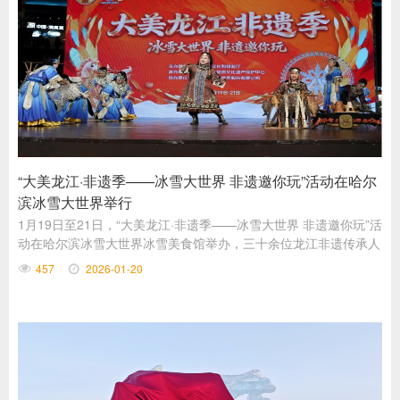
“大美龙江·非遗季——冰雪大世界 非遗邀你玩”活动在哈尔
滨冰雪大世界举行
1月19日至21日，“大美龙江·非遗季——冰雪大世界 非遗邀你玩”活
动在哈尔滨冰雪大世界冰雪美食馆举办，三十余位龙江非遗传承人
齐聚一堂，用精湛技艺勾勒出一幅绚丽的多民族文化画卷。
457
2026-01-20