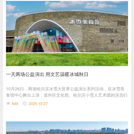
一天两场公益演出 用文艺温暖冰城秋日
10月26日，两场哈尔滨冰雪大世界公益演出系列活动，在冰雪美
食馆中心舞台上演，道外区文化馆、哈尔滨小雪人艺术团的演员们
先后登台表演，为现场观众带来文艺享受。
649
2025-10-27