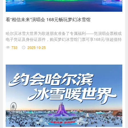
看“相信未来”演唱会 168元畅玩梦幻冰雪馆
哈尔滨冰雪大世界为歌迷朋友准备了专属福利——凭演唱会票根或
电子凭证及身份证原件，购买梦幻冰雪馆门票可享168元/张超值特
惠（原价268元/张），让音乐与冰雪实现梦幻联动。
733
2025-10-25