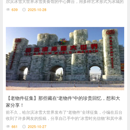
尔滨冰雪大世界冰雪美食馆的中心舞台，用多样艺术形式为冰城的
深秋时节注入别样活力。
639
2025-10-28
【老物件征集】那些藏在“老物件”中的珍贵回忆，想和大
家分享！
前不久，哈尔滨冰雪大世界发布了“老物件”全球征集，小编在后台
收到了许多网友的投稿，分享自己手中的“冰雪时光信物”和其中承
载的珍贵记忆。下面，就请大家一起看看他们的珍藏与故事吧！
661
2025-10-27