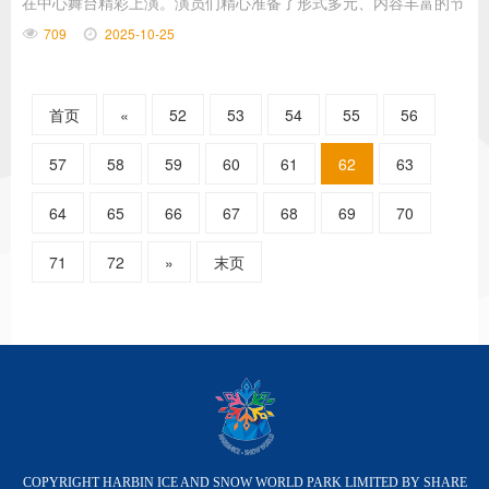
在中心舞台精彩上演。演员们精心准备了形式多元、内容丰富的节
目，为现场观众奉上文艺大餐。
709
2025-10-25
首页
«
52
53
54
55
56
57
58
59
60
61
62
63
64
65
66
67
68
69
70
71
72
»
末页
COPYRIGHT HARBIN ICE AND SNOW WORLD PARK LIMITED BY SHARE