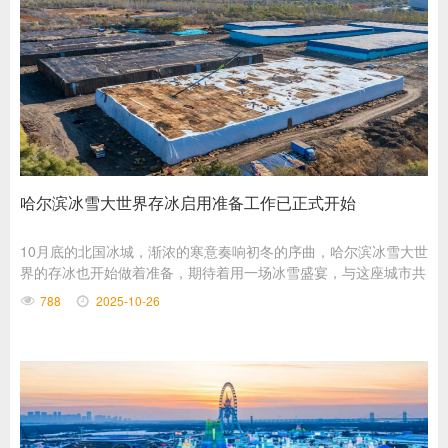
哈尔滨冰雪大世界存冰启用准备工作已正式开始
10月底的北国冰城，渐浓的寒意奏响初冬的序曲，哈尔滨冰雪大世
界的存冰也开始做着准备，期待着用一场冰雪盛宴，与这座城市共
赴冬日之约。
788
2025-10-26