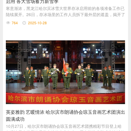
启用 各大雪场蓄力新雪季
寒意渐浓，黑龙江哈尔滨冰雪大世界存冰启用前的各项准备工作已
陆续展开。26日，存冰场里的工作人员拆下最外层的遮盖，揭开了
冰垛的第一层“面纱”。
764
2025-10-28
英姿雅韵 艺暖情浓 哈尔滨市朗诵协会琼玉音画艺术团演出
圆满成功
10月27日，哈尔滨市朗诵协会琼玉音画艺术团携精彩节目登上哈