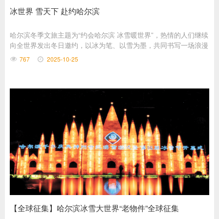
冰世界 雪天下 赴约哈尔滨
哈尔滨冬季文旅主题为“约会哈尔滨 冰雪暖世界”，热情的人们继续
向全世界发出冬日邀约，以冰为笔、以雪为墨，共同书写一场浪漫
传奇。
767
2025-10-25
【全球征集】哈尔滨冰雪大世界“老物件”全球征集