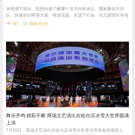
来啤酒节游玩，您想快速了解哪个洗手间有余位、哪家餐饮不排
队，快速前往啤酒大篷、啤酒花园、非遗千灯会、生态露营区等项
目的攻略吗？
147
2026-07-21
舞乐齐鸣 精彩不断 两场文艺演出在哈尔滨冰雪大世界圆满
上演
7月20日，两场文艺演出在哈尔滨冰雪大世界冰雪美食馆接续上