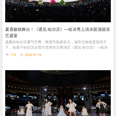
夏遇极致舞台！《遇见·哈尔滨》—哈冰秀上演冰面顶级演
艺盛宴
盛夏的哈尔滨暑气升腾，啤酒节热闹非凡，城市文旅热度居高不
下。坐落于哈尔滨冰雪大世界的王牌演艺《遇见·哈尔滨》—哈冰
秀，
118
2026-07-19