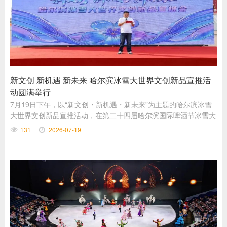
新文创 新机遇 新未来 哈尔滨冰雪大世界文创新品宣推活
动圆满举行
7月19日下午，以“新文创・新机遇・新未来”为主题的哈尔滨冰雪
大世界文创新品宣推活动，在第二十四届哈尔滨国际啤酒节冰雪大
世界新文创市集区域举办
131
2026-07-19