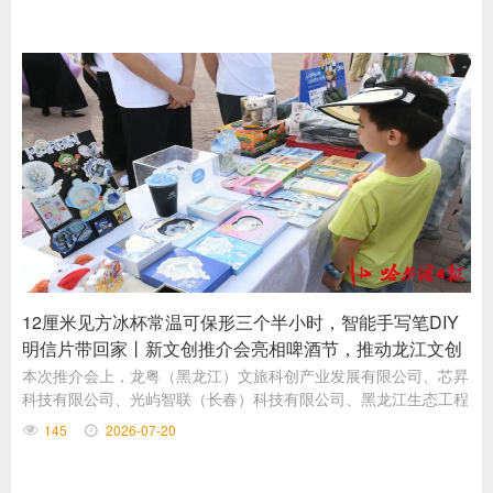
睐的避暑目的地。
12厘米见方冰杯常温可保形三个半小时，智能手写笔DIY
明信片带回家丨新文创推介会亮相啤酒节，推动龙江文创
产品迭代升级
本次推介会上，龙粤（黑龙江）文旅科创产业发展有限公司、芯昇
科技有限公司、光屿智联（长春）科技有限公司、黑龙江生态工程
职业学院、众德伟业等企业的各具特色的文创产品集中亮相，进一
145
2026-07-20
步丰富了冰城文创伴手礼品类。