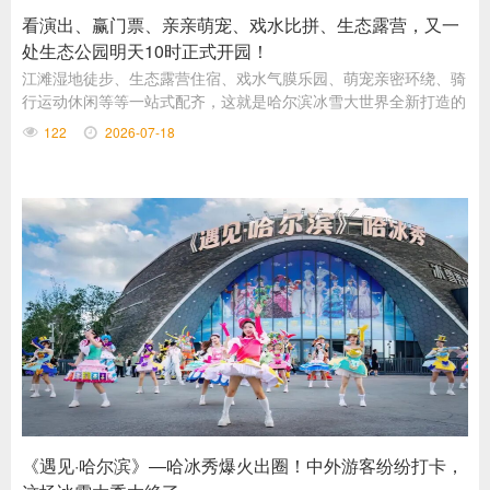
看演出、赢门票、亲亲萌宠、戏水比拼、生态露营，又一
处生态公园明天10时正式开园！
​江滩湿地徒步、生态露营住宿、戏水气膜乐园、萌宠亲密环绕、骑
行运动休闲等等一站式配齐，这就是哈尔滨冰雪大世界全新打造的
野趣公园，将于明天（7月19日）10时正式开园，舞台区不仅有精
122
2026-07-18
彩演出，还会现场发放气膜游乐王国和萌宠乐园免费体验券。
《遇见·哈尔滨》—哈冰秀爆火出圈！中外游客纷纷打卡，