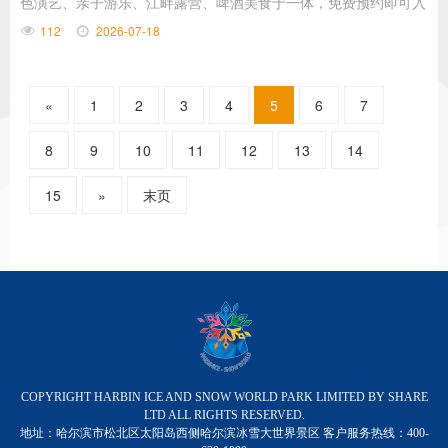
色演艺、亲子游乐、江畔露营、啤酒美食于一体，免费预约即可入
园，一站式满足全家避暑、聚餐、夜游需求，这份贴近日常的实用
112
2026-07-18
游玩指南，市民游客快收藏。
«
1
2
3
4
5
6
7
8
9
10
11
12
13
14
15
»
末页
COPYRIGHT HARBIN ICE AND SNOW WORLD PARK LIMITED BY SHARE
LTD ALL RIGHTS RESERVED.
地址：哈尔滨市松北区太阳岛西侧哈尔滨冰雪大世界景区 客户服务热线：400-