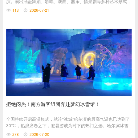
演。演出涵盖舞蹈、歌唱、戏曲、器乐、情景剧等多种艺术形式，
节目丰富、形式多样，为现场观众带来充实的文化体验。
113
2026-07-21
拒绝闷热！南方游客组团奔赴梦幻冰雪馆！
全国持续开启高温模式，就连“冰城”哈尔滨的最高气温也已达到了
30℃，热浪席卷之下，避暑游成为时下的热门之选。哈尔滨冰雪
大世界梦幻冰雪馆凭借着与外界近40℃的温差，成为南方游客青
278
2026-07-20