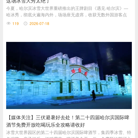
这场冰雪大秀太绝了
今夏，哈尔滨冰雪大世界重磅推出的王牌剧目《遇见·哈尔滨》—
哈冰秀，彻底火遍海内外，场场座无虚席，收获无数外国游客点
赞，全场掌声不断。
119
2026-07-18
【媒体关注】三伏避暑好去处！第二十四届哈尔滨国际啤
酒节免费开放吃喝玩乐全攻略请收好
冰雪大世界园区的第二十四届哈尔滨国际啤酒节，集四季冰雪、特