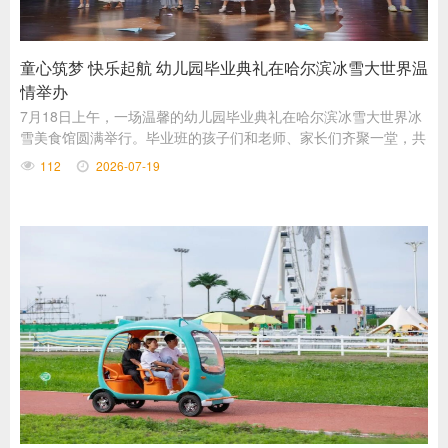
童心筑梦 快乐起航 幼儿园毕业典礼在哈尔滨冰雪大世界温
情举办
7月18日上午，一场温馨的幼儿园毕业典礼在哈尔滨冰雪大世界冰
雪美食馆圆满举行。毕业班的孩子们和老师、家长们齐聚一堂，共
同见证这一珍贵的成长时刻，为美好的幼儿园时光画上圆满的句
112
2026-07-19
号。