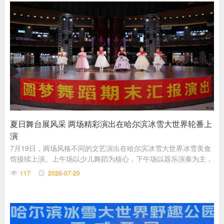
夏日舞台展风采 两场精彩演出在哈尔滨冰雪大世界轮番上
演
7月19日，两场风格不同的文艺演出在哈尔滨冰雪大世界冰雪美食
馆接续上演。上午场以少儿舞蹈为核心，下午场以器乐演奏为主，
一动一静各具特色，为现场观众带来了丰富多样的艺术体验。
117
2026-07-20