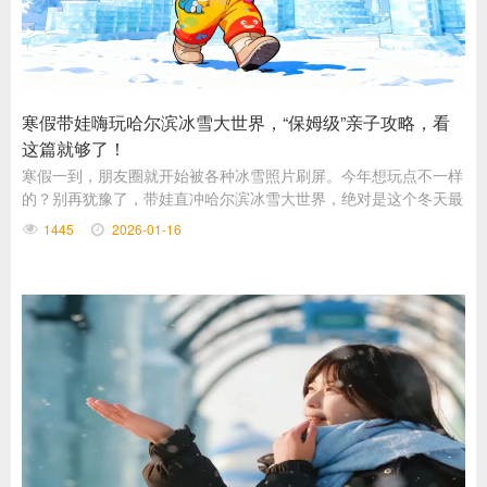
寒假带娃嗨玩哈尔滨冰雪大世界，“保姆级”亲子攻略，看
这篇就够了！
寒假一到，朋友圈就开始被各种冰雪照片刷屏。今年想玩点不一样
的？别再犹豫了，带娃直冲哈尔滨冰雪大世界，绝对是这个冬天最
酷的亲子选择！
1445
2026-01-16