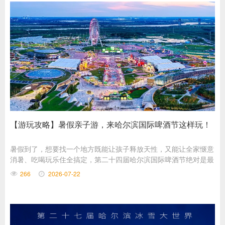
【游玩攻略】暑假亲子游，来哈尔滨国际啤酒节这样玩！
暑假到了，想要找一个地方既能让孩子释放天性，又能让全家惬意
消暑、吃喝玩乐住全搞定，第二十四届哈尔滨国际啤酒节绝对是最
优解。
266
2026-07-22