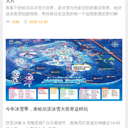
大片
夜幕下的哈尔滨冰雪大世界，是冰雪与光影交织的童话世界。收好
这份夜景拍摄指南，帮你留住在这里的每一个晶莹剔透的梦幻瞬
间。
1636
2025-12-20
今年冰雪季，来哈尔滨冰雪大世界这样玩
巨型冰雕 & 雪雕景观? 白天看细节，夜晚亮灯直接封神建议14:00