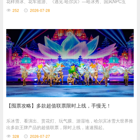
花样滑冰、花车巡游、《遇见·哈尔滨》—哈冰秀、国风NPC互
动、梦想大舞台演出轮番上演，全天特色演艺不间断，一站式解锁
252
2026-07-28
冰城夏日狂欢。小编整理完整演出点位、时段与看点，来玩直接对
照打卡！
【囤票攻略】多款超值联票限时上线，手慢无！
乐冰雪、看演出、赏花灯、玩气膜、游湿地，哈尔滨冰雪大世界推
出多款王牌产品的超值联票，限时上线，速速囤起。
328
2026-07-27