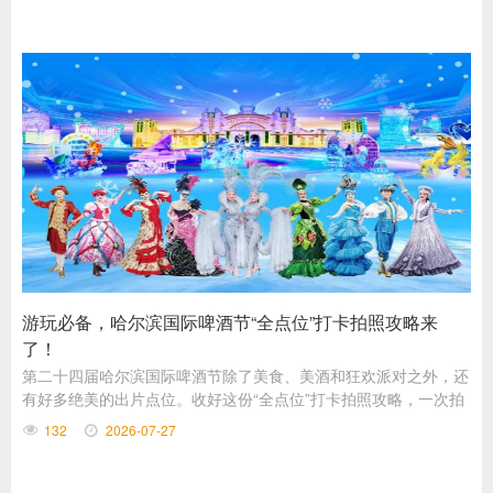
游玩必备，哈尔滨国际啤酒节“全点位”打卡拍照攻略来
了！
第二十四届哈尔滨国际啤酒节除了美食、美酒和狂欢派对之外，还
有好多绝美的出片点位。收好这份“全点位”打卡拍照攻略，一次拍
遍各类出圈点位，送给“要出片”的朋友们！
132
2026-07-27