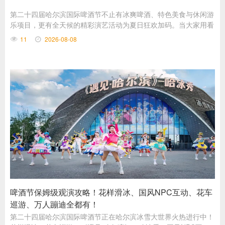
第二十四届哈尔滨国际啤酒节不止有冰爽啤酒、特色美食与休闲游
乐项目，更有全天候的精彩演艺活动为夏日狂欢加码。当大家用看
演出的方式打开啤酒节，将解锁全新的游玩体验。
11
2026-08-08
啤酒节保姆级观演攻略！花样滑冰、国风NPC互动、花车
巡游、万人蹦迪全都有！
第二十四届哈尔滨国际啤酒节正在哈尔滨冰雪大世界火热进行中！