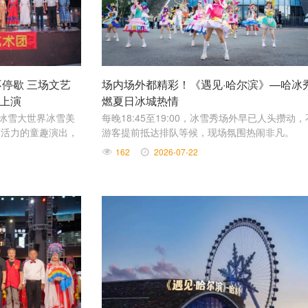
停歇 三场文艺
场内场外都精彩！《遇见·哈尔滨》—哈冰
上演
燃夏日冰城热情
滨冰雪大世界冰雪美
每晚18:45至19:00，冰雪秀场外早已人头攒动
满活力的童趣演出，
游客提前抵达排队等候，现场氛围热闹非凡。
来了全天不间断的文
162
2026-07-22