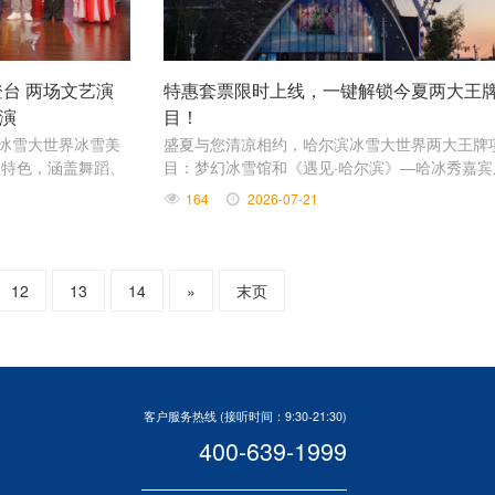
台 两场文艺演
特惠套票限时上线，一键解锁今夏两大王
演
目！
滨冰雪大世界冰雪美
盛夏与您清凉相约，哈尔滨冰雪大世界两大王牌
为特色，涵盖舞蹈、
目：梦幻冰雪馆和《遇见·哈尔滨》—哈冰秀嘉宾
为现场观众带来富有
票特惠来袭，原价436元，套票仅售298元，限
164
2026-07-21
惠中！
12
13
14
»
末页
客户服务热线 (接听时间：9:30-21:30)
400-639-1999