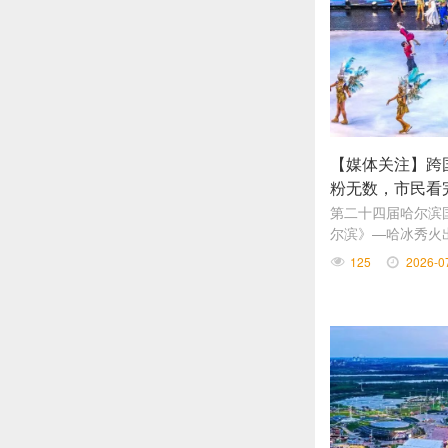
【媒体关注】跨
粉无数，市民看
第二十四届哈尔滨
尔滨》—哈冰秀火
花滑、惊险高空杂
125
2026-0
民游客看完当场表
皆宜的避暑观演好