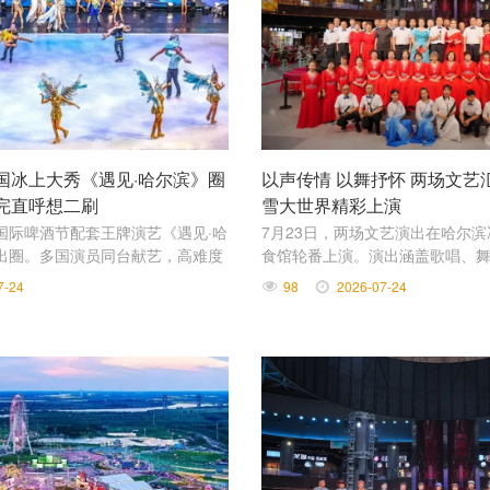
国冰上大秀《遇见·哈尔滨》圈
以声传情 以舞抒怀 两场文艺
完直呼想二刷
雪大世界精彩上演
国际啤酒节配套王牌演艺《遇见·哈
7月23日，两场文艺演出在哈尔
出圈。多国演员同台献艺，高难度
食馆轮番上演。演出涵盖歌唱、
技、沉浸式互动轮番上演，不少市
演等多种形式，为现场观众带来
7-24
98
2026-07-24
示“必须二刷”，成为今夏冰城老少
去处。