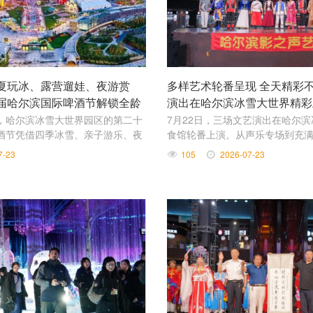
夏玩冰、露营遛娃、夜游赏
多样艺术轮番呈现 全天精彩不
届哈尔滨国际啤酒节解锁全龄
演出在哈尔滨冰雪大世界精彩
，哈尔滨冰雪大世界园区的第二十
7月22日，三场文艺演出在哈尔
酒节凭借四季冰雪、亲子游乐、夜
食馆轮番上演。从声乐专场到充
、特色餐饮多元业态，成为冰城家
风格各异、形式多元，为游客带
7-23
105
2026-07-23
的地。
化体验。