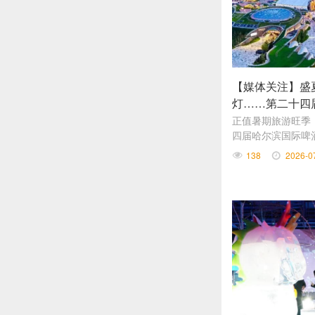
【媒体关注】盛
灯……第二十四
家庭一日游方案
正值暑期旅游旺季
四届哈尔滨国际啤
间演艺、湿地露营
138
2026-0
庭避暑遛娃热门目