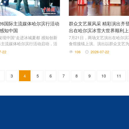
26国际主流媒体哈尔滨行活动
群众文艺展风采 精彩演出齐登
中感知中国
出在哈尔滨冰雪大世界顺利上
·发现中国“走进冰城夏都 感知创新
7月21日，两场文艺演出在哈尔
国际主流媒体哈尔滨行活动启动，活
食馆接续上演。演出以群众文艺
媒体记者和国外网红博主走进哈尔
歌唱、器乐、朗诵等多种形式，
7-22
106
2026-07-22
冰雪馆，参观冰雕雪塑，同时亲手
生活气息的文化体验。
。
3
4
5
6
7
8
9
10
11