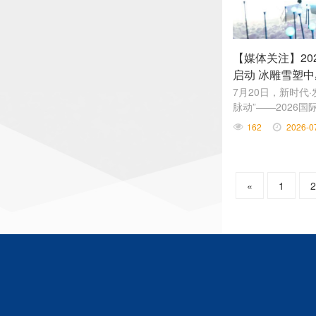
【媒体关注】20
启动 冰雕雪塑
7月20日，新时代
脉动”——2026
动首日，国际主流
162
2026-0
滨冰雪大世界梦幻
体验制作冰雕作品
«
1
2