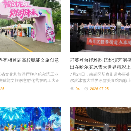
界亮相首届高校赋能文旅创意
群英登台抒雅韵 缤纷演艺润盛
出在哈尔滨冰雪大世界精彩上
龙江省文化和旅游厅联合哈尔滨工业
7月24日，南岗区新春街道办事
校赋能文旅创意孵化营在哈工大正
尔滨冰雪大世界冰雪美食馆精彩
乐、声乐、各类舞蹈、时装走秀
-25
94
2026-07-25
演形式，为现场观众带来沉浸式