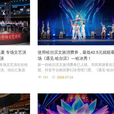
夏 专场文艺演
使用哈尔滨文旅消费券，最低42.5元就能
演
场《遇见·哈尔滨》—哈冰秀！
处专场文艺演出在哈
新一轮哈尔滨文旅消费券已上线，市民和游客在
上演。演出汇集器
团、抖音平台购买梦幻冰雪馆门票、《遇见·哈尔
、特色鼓乐等丰富表
—哈冰秀观演票均可参与满减。最低42.5元就能
131
2026-07-24
的观赏体验。
场《遇见·哈尔滨—哈冰秀》，实打实的补贴，让
的出游更有性价比。