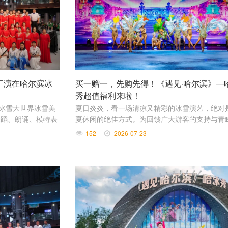
汇演在哈尔滨冰
买一赠一，先购先得！《遇见·哈尔滨》—
秀超值福利来啦！
滨冰雪大世界冰雪美
夏日炎炎，看一场清凉又精彩的冰雪演艺，绝对
舞蹈、朗诵、模特表
夏休闲的绝佳方式。为回馈广大游客的支持与青
了一场艺术盛宴。
《遇见·哈尔滨》—哈冰秀推出超值特惠福利，邀
152
2026-07-23
家共赏冰雪视听盛宴。