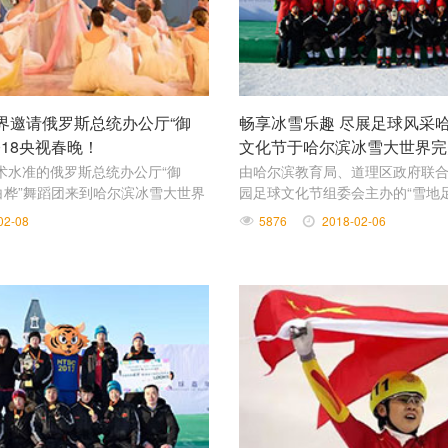
界邀请俄罗斯总统办公厅“御
畅享冰雪乐趣 尽展足球风采
018央视春晚！
文化节于哈尔滨冰雪大世界完
术水准的俄罗斯总统办公厅“御
由哈尔滨教育局、道理区政府联
白桦”舞蹈团来到哈尔滨冰雪大世界
园足球文化节组委会主办的“雪地
决赛及颁奖仪式2月6日在哈尔滨
02-08
5876
2018-02-06
办。