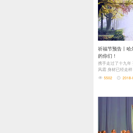
祈福节预告丨哈
的你们！
携手走过了十九年
风霜 身材已经走样
5502
2018-