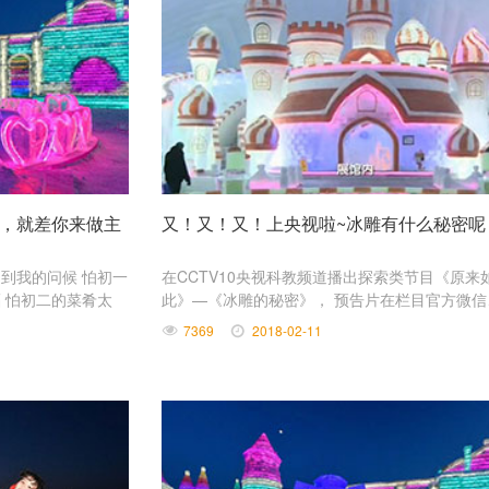
，就差你来做主
又！又！又！上央视啦~冰雕有什么秘密呢
到我的问候 怕初一
在CCTV10央视科教频道播出探索类节目《原来
 怕初二的菜肴太
此》—《冰雕的秘密》， 预告片在栏目官方微信
择现在就给大家拜年
博，CNTV网络主页刚一播出， 就引起无数好奇
7369
2018-02-11
伙伴关注。