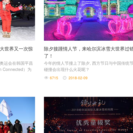
大世界又一次惊
除夕接踵情人节，来哈尔滨冰雪大世界过
了！
季奥运会在韩国平昌
今年的情人节撞上了除夕, 西方节日与中国传统
Connected）为
碰撞会出现什么火花呢？
900多名选手参
6715
2018-02-09