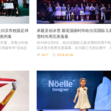
哈尔滨市校园足球
承载灵动冰雪 展现顶级时尚哈尔滨国际儿
美闭幕
雪时尚周完美落幕
合开展，市青少年校
2018年2月6日，哈尔滨国际儿童冰雪时尚周于
足球嘉年华”活动总
滨冰雪大世界完美落幕。在为期三天的比赛中，
冰雪大世界隆重举
全国各地的小模特儿们欢聚一堂，目不暇接的时
5417
2018-02-06
动、夺人心魄的时尚秀场、惊艳世人的服装作品
强烈地表达着一种专业态度，展示着时尚周崇尚
魅力的精神。