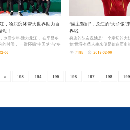
龙江，哈尔滨冰雪大世界助力百
“濛主驾到”，龙江的“大骄傲
活动！
界啦
，冰雪少年·活力龙江， 在平昌冬
身边的队友说她是“一个亲切的大姐
的时候， 一群怀揣“中国梦”与“冬
她“世界有些人生来便是创造历史
在哈尔滨冰雪大世界迈出了离梦想更
为滑冰而生的人。
02-06
7185
2018-02-06
«
193
194
195
196
197
198
199