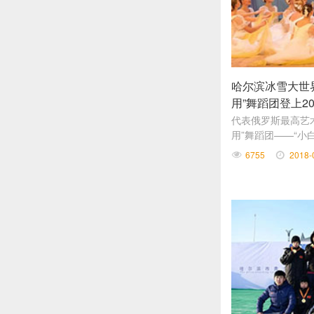
哈尔滨冰雪大世
用”舞蹈团登上2
代表俄罗斯最高艺
用”舞蹈团——“小
啦！
6755
2018-