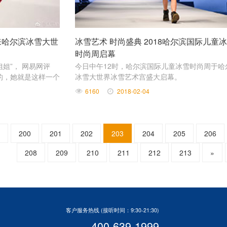
”来哈尔滨冰雪大世
冰雪艺术 时尚盛典 2018哈尔滨国际儿童
时尚周启幕
姐”， 网易网评
今日中午12时，哈尔滨国际儿童冰雪时尚周于哈
的，她就是这样一个
冰雪大世界冰雪艺术宫盛大启幕。
6160
2018-02-04
200
201
202
203
204
205
206
208
209
210
211
212
213
»
客户服务热线 (接听时间：9:30-21:30)
400-639-1999