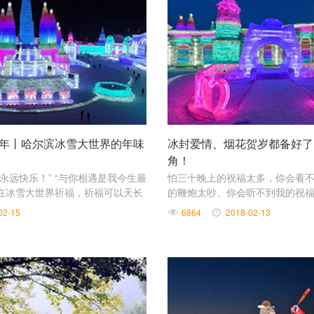
祥年丨哈尔滨冰雪大世界的年味
冰封爱情、烟花贺岁都备好了
角！
永远快乐！” “与你相遇是我今生最
怕三十晚上的祝福太多，你会看不
在冰雪大世界祈福，祈福可以天长
的鞭炮太吵、你会听不到我的祝福
香、你会看不见我的祝愿 所以选
02-15
6864
2018-02-13
啦！