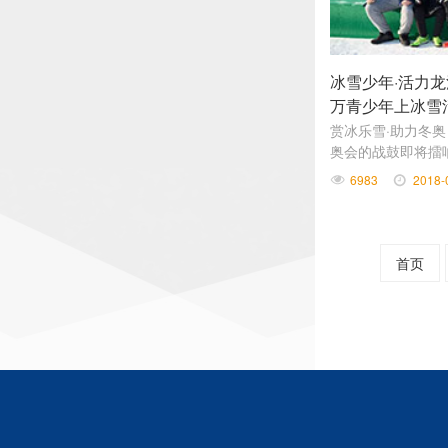
冰雪少年·活力
万青少年上冰雪
赏冰乐雪·助力冬奥
奥会的战鼓即将擂响
奥梦”的少年， 
6983
2018-
近的一步。
首页