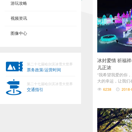
游玩攻略
视频资讯
图像中心
冰封爱情 祈福
第二十七届哈尔滨冰雪大世界
儿正浓
票务政策/运营时间
“我希望我爱的你，
大的幸运，让我们
第二十七届哈尔滨冰雪大世界
地久，永不分开！”
6238
2018-
交通指引